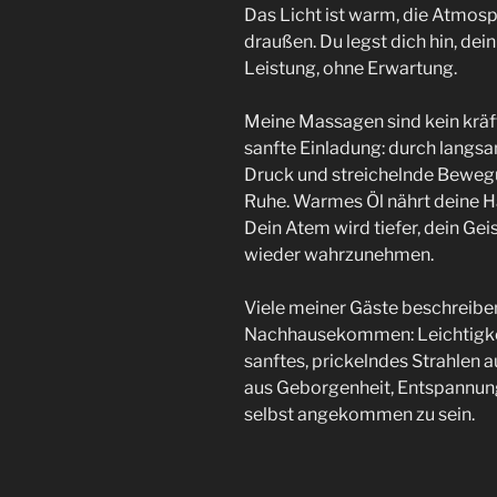
Das Licht ist warm, die Atmosp
draußen. Du legst dich hin, dei
Leistung, ohne Erwartung.
Meine Massagen sind kein kräf
sanfte Einladung: durch langs
Druck und streichelnde Bewe
Ruhe. Warmes Öl nährt deine H
Dein Atem wird tiefer, dein Geis
wieder wahrzunehmen.
Viele meiner Gäste beschreiben
Nachhausekommen: Leichtigkei
sanftes, prickelndes Strahlen 
aus Geborgenheit, Entspannung
selbst angekommen zu sein.