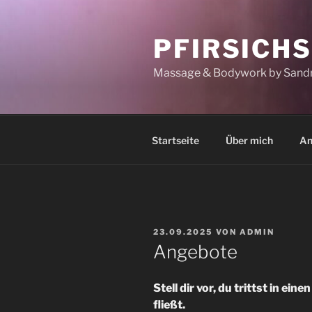
Zum
Inhalt
PFIRSICH
springen
Massage & Bodywork by Sandr
Startseite
Über mich
An
VERÖFFENTLICHT
23.09.2025
VON
ADMIN
AM
Angebote
Stell dir vor, du trittst in ei
fließt.